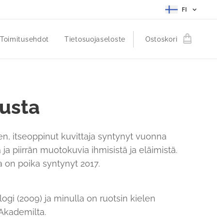
FI
Toimitusehdot
Tietosuojaseloste
Ostoskori
nusta
, itseoppinut kuvittaja syntynyt vuonna
ja piirrän muotokuvia ihmisistä ja eläimistä.
la on poika syntynyt 2017.
ogi (2009) ja minulla on ruotsin kielen
 Akademilta.