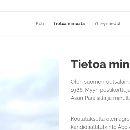
Koti
Tietoa minusta
Yhteystiedot
Tietoa mi
Olen suomenruotsalainen
1986. Myyn postikortteja 
Asun Paraisilla ja minul
Koulutukselta olen agrol
kandidaattitutkinto Åbo