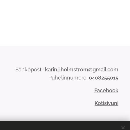
Sähköposti:
karin.j.holmstrom@gmail.com
Puhelinnumero:
0408255015
Facebook
Kotisivuni