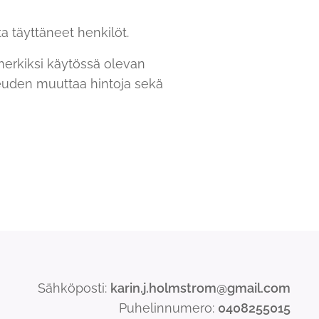
a täyttäneet henkilöt.
merkiksi käytössä olevan
keuden muuttaa hintoja sekä
Sähköposti:
karin.j.holmstrom@gmail.com
Puhelinnumero:
0408255015