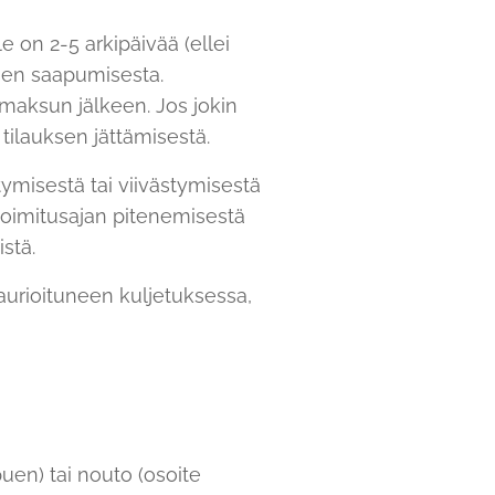
 on 2-5 arkipäivää (ellei
ksen saapumisesta.
maksun jälkeen. Jos jokin
tilauksen jättämisestä.
tymisestä tai viivästymisestä
toimitusajan pitenemisestä
stä.
aurioituneen kuljetuksessa,
puen) tai nouto (osoite