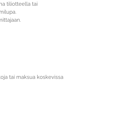
tiliotteella tai
milupa.
ittajaan.
etoja tai maksua koskevissa