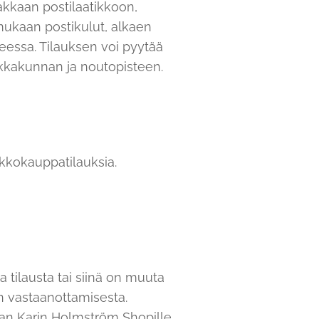
akkaan postilaatikkoon,
mukaan postikulut, alkaen
eessa. Tilauksen voi pyytää
ikkakunnan ja noutopisteen.
rkkokauppatilauksia.
 tilausta tai siinä on muuta
n vastaanottamisesta.
pian Karin Holmström Shopille