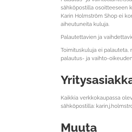
sähköpostilla osoitteeseen 
Karin Holmström Shop ei korva
aiheutuneita kuluja.
Palautettavien ja vaihdetta
Toimituskuluja ei palauteta, 
palautus- ja vaihto-oikeuden 
Yritysasiakk
Kaikkia verkkokaupassa olevi
sähköpostilla: karin.j.holm
Muuta