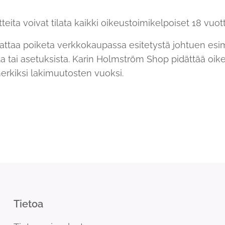
ita voivat tilata kaikki oikeustoimikelpoiset 18 vuott
aattaa poiketa verkkokaupassa esitetystä johtuen esi
ta tai asetuksista. Karin Holmström Shop pidättää oi
merkiksi lakimuutosten vuoksi.
Tietoa