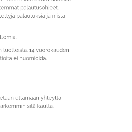
rkemmat palautusohjeet.
ttyjä palautuksia ja niistä
ttomia.
en tuotteista. 14 vuorokauden
tioita ei huomioida.
ydetään ottamaan yhteyttä
arkemmin sitä kautta.