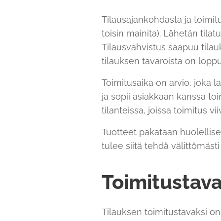
Tilausajankohdasta ja toimitu
toisin mainita). Lähetän til
Tilausvahvistus saapuu tila
tilauksen tavaroista on loppu
Toimitusaika on arvio, joka l
ja sopii asiakkaan kanssa to
tilanteissa, joissa toimitus 
Tuotteet pakataan huolellise
tulee siitä tehdä välittömästi
Toimitustava
Tilauksen toimitustavaksi on m