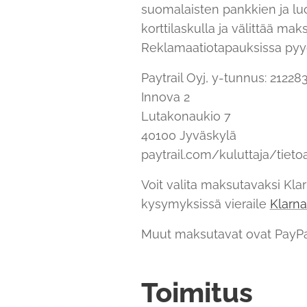
suomalaisten pankkien ja luot
korttilaskulla ja välittää ma
Reklamaatiotapauksissa pyyd
Paytrail Oyj, y-tunnus: 21228
Innova 2
Lutakonaukio 7
40100 Jyväskylä
paytrail.com/kuluttaja/tiet
Voit valita maksutavaksi Kla
kysymyksissä vieraile
Klarna
Muut maksutavat ovat PayPal 
Toimitus