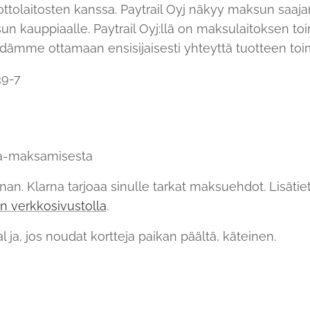
tolaitosten kanssa. Paytrail Oyj näkyy maksun saajana 
ksun kauppiaalle. Paytrail Oyj:llä on maksulaitoksen toi
ämme ottamaan ensisijaisesti yhteyttä tuotteen toim
39-7
oa-maksamisesta
rnan. Klarna tarjoaa sinulle tarkat maksuehdot. Lisäti
n verkkosivustolla
.
ja, jos noudat kortteja paikan päältä, käteinen.