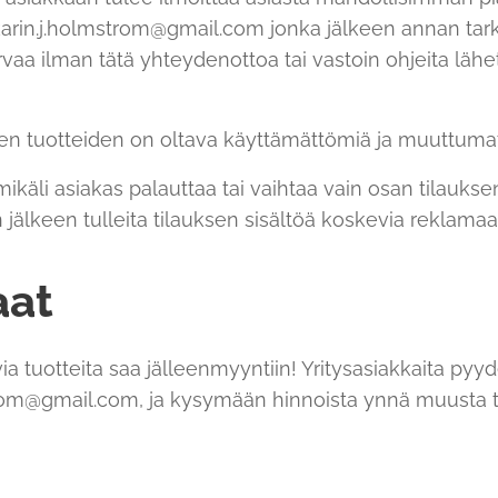
karin.j.holmstrom@gmail.com jonka jälkeen annan ta
a ilman tätä yhteydenottoa tai vastoin ohjeita lähete
vien tuotteiden on oltava käyttämättömiä ja muuttuma
mikäli asiakas palauttaa tai vaihtaa vain osan tilauks
jälkeen tulleita tilauksen sisältöä koskevia reklamaa
aat
a tuotteita saa jälleenmyyntiin! Yritysasiakkaita py
strom@gmail.com, ja kysymään hinnoista ynnä muusta t