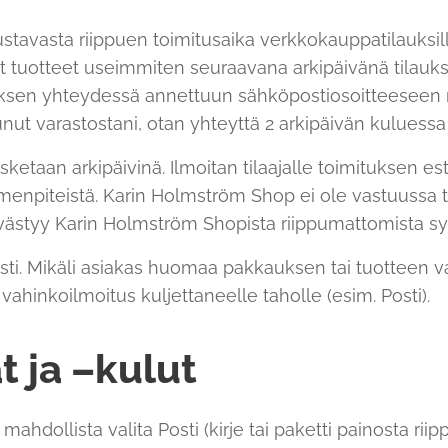
stavasta riippuen toimitusaika verkkokauppatilauksille
atut tuotteet useimmiten seuraavana arkipäivänä tilau
uksen yhteydessä annettuun sähköpostiosoitteeseen 
nut varastostani, otan yhteyttä 2 arkipäivän kuluessa 
asketaan arkipäivinä. Ilmoitan tilaajalle toimituksen es
imenpiteistä. Karin Holmström Shop ei ole vastuussa 
viivästyy Karin Holmström Shopista riippumattomista syi
sti. Mikäli asiakas huomaa pakkauksen tai tuotteen v
 vahinkoilmoitus kuljettaneelle taholle (esim. Posti).
t ja –kulut
ahdollista valita Posti (kirje tai paketti painosta riip