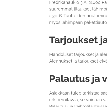
Fredrikanaukio 3 A, 21600 Pa
suuremmat tilaukset lähimpää
2,30 €. Tuotteiden noutamin
myös lähimpään pakettiautom
Tarjoukset j
Mahdolliset tarjoukset ja al
Alennukset ja tarjoukset eivät
Palautus ja 
Asiakkaan tulee tarkistaa saa
reklamoitavaa, se voidaan v
Palautus- ja vaihtotilanteis