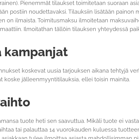
rainen). Pienemmät tilaukset toimitetaan suoraan asi
n postiin noudettavaksi. Tilauksiin lisätään painon 
en on ilmaista. Toimitusmaksu ilmoitetaan maksuvaih
aattiin. Ilmoitathan tällöin tilauksen yhteydessä pa
a kampanjat
ennukset koskevat uusia tarjouksen aikana tehtyjä ve
 koske jälleenmyyntitilauksia, ellei toisin mainita.
vaihto
mansa tuote heti sen saavuttua. Mikäli tuote ei vastaa
aihtaa tai palauttaa 14 vuorokauden kuluessa tuottee
sa asiakkaan tulee ilmoittaa asiasta mahdollisimman 