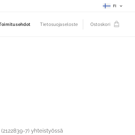
FI
Toimitusehdot
Tietosuojaseloste
Ostoskori
 (2122839-7) yhteistyössä