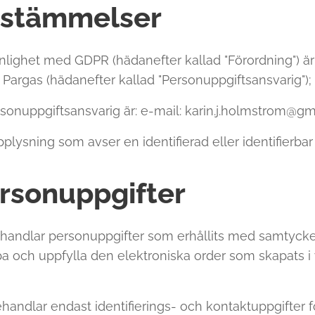
estämmelser
enlighet med GDPR (hädanefter kallad "Förordning") 
Pargas (hädanefter kallad "Personuppgiftsansvarig");
sonuppgiftsansvarig är: e-mail: karin.j.holmstrom@gma
plysning som avser en identifierad eller identifierbar
personuppgifter
handlar personuppgifter som erhållits med samtyck
pa och uppfylla den elektroniska order som skapats 
andlar endast identifierings- och kontaktuppgifter 