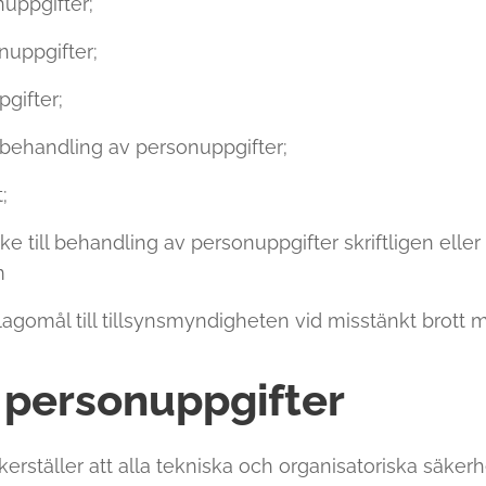
onuppgifter;
onuppgifter;
gifter;
 behandling av personuppgifter;
;
e till behandling av personuppgifter skriftligen eller v
m
gomål till tillsynsmyndigheten vid misstänkt brott m
 personuppgifter
rställer att alla tekniska och organisatoriska säkerhe