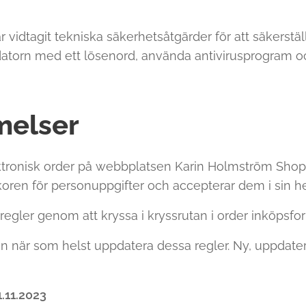
 vidtagit tekniska säkerhetsåtgärder för att säkerstä
l datorn med ett lösenord, använda antivirusprogram 
melser
tronisk order på webbplatsen Karin Holmström Shop
lkoren för personuppgifter och accepterar dem i sin he
gler genom att kryssa i kryssrutan i order inköpsfor
n när som helst uppdatera dessa regler. Ny, uppdate
1.11.2023