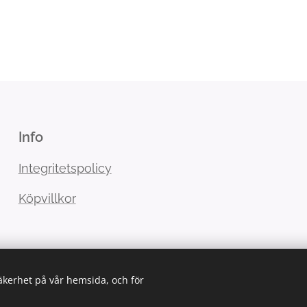
Info
Integritetspolicy
Köpvillkor
säkerhet på vår hemsida, och för