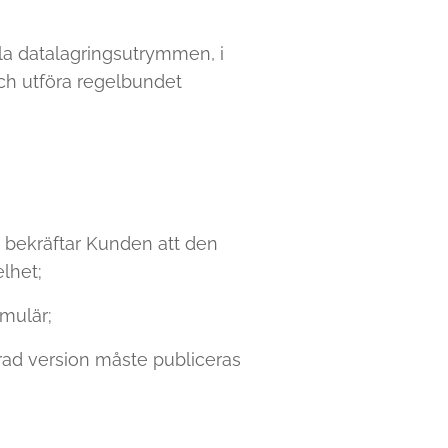
lla datalagringsutrymmen, i
och utföra regelbundet
 bekräftar Kunden att den
lhet;
mulär;
rad version måste publiceras