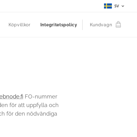
SV
Köpvillkor
Integritetspolicy
Kundvagn
bnode.fi
FO-nummer
en för att uppfylla och
och för den nödvändiga