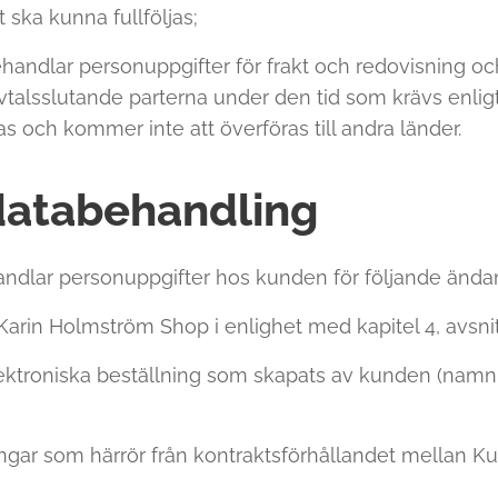
 ska kunna fullföljas;
handlar personuppgifter för frakt och redovisning oc
alsslutande parterna under den tid som krävs enligt
s och kommer inte att överföras till andra länder.
databehandling
ndlar personuppgifter hos kunden för följande ända
arin Holmström Shop i enlighet med kapitel 4, avsnit
ektroniska beställning som skapats av kunden (namn,
ningar som härrör från kontraktsförhållandet mellan K