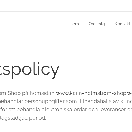
Hem
Om mig
Kontakt
tspolicy
öm Shop på hemsidan
www.karin-holmstrom-shop.we
behandlar personuppgifter som tillhandahålls av kund
 för att behandla elektroniska order och leveranser 
agstadgad period.