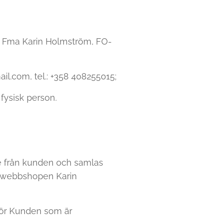
är Fma Karin Holmström, FO-
il.com, tel.: +358 408255015;
 fysisk person.
e från kunden och samlas
i webbshopen Karin
för Kunden som är