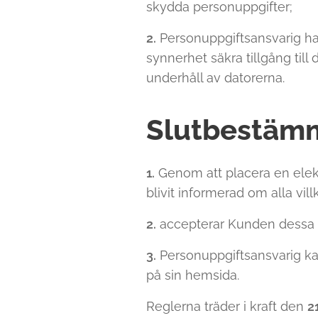
skydda personuppgifter;
2.
Personuppgiftsansvarig har
synnerhet säkra tillgång til
underhåll av datorerna.
Slutbestäm
1.
Genom att placera en elek
blivit informerad om alla vil
2.
accepterar Kunden dessa re
3.
Personuppgiftsansvarig ka
på sin hemsida.
Reglerna träder i kraft den
2