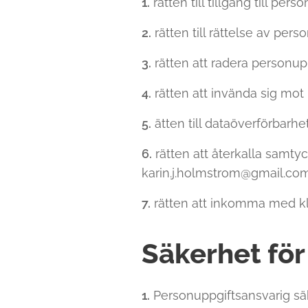
1.
rätten till tillgång till pers
2.
rätten till rättelse av pers
3.
rätten att radera personupp
4.
rätten att invända sig mot
5.
ätten till dataöverförbarhet
6.
rätten att återkalla samtyck
karin.j.holmstrom@gmail.co
7.
rätten att inkomma med kla
Säkerhet för
1.
Personuppgiftsansvarig säke