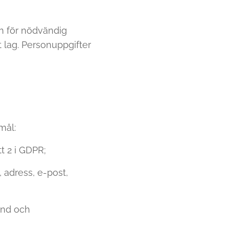
h för nödvändig
 lag. Personuppgifter
mål:
t 2 i GDPR;
 adress, e-post,
und och