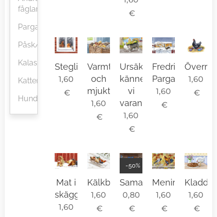
fåglar
€
Pargasmotiv
Påsk/vår
Kalas/fest
Steglitsen
Varmt
Ursäkta,
Fredrikastugan,
Överra
och
känner
Pargas
1,60
1,60
Katter
mjukt
vi
1,60
€
€
Hundar
varandra?
1,60
€
1,60
€
€
-50%
Samarbete
Mat i
Kälkbacken
Meningsskiljakt
Kladd
skägget
0,80
1,60
1,60
1,60
1,60
€
€
€
€