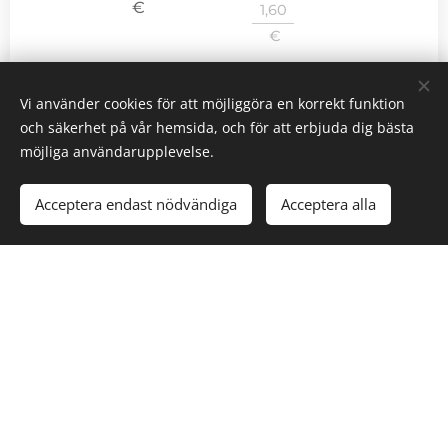
€
1,60
€
Föregående
Nästa
Vi använder cookies för att möjliggöra en korrekt funktion
och säkerhet på vår hemsida, och för att erbjuda dig bästa
möjliga användarupplevelse.
Acceptera endast nödvändiga
Acceptera alla
Karin Holmström
Shop
Info
Integritetspolicy