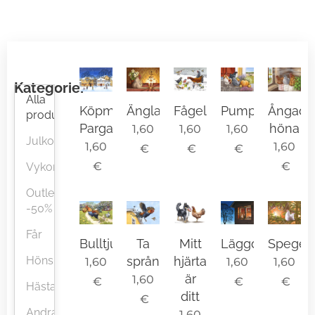
Kategorier
Alla
Änglaspel
Fågelmatning
Ångad
Köpmansgatan,
Pumpakarvning
produkter
höna
Pargas
1,60
1,60
1,60
Julkort
1,60
1,60
€
€
€
€
€
Vykort
Outlet
-50%
Får
Bulltjuven
Ta
Mitt
Läggdags
Spegelb
språnget!
hjärta
Höns
1,60
1,60
1,60
är
1,60
€
€
€
Hästar
ditt
€
Andra
1,60