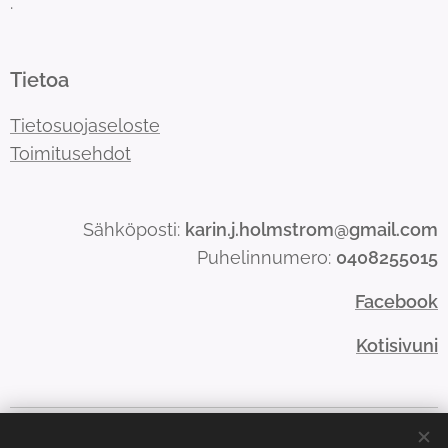
.
Tietoa
Tietosuojaseloste
Toimitusehdot
Sähköposti:
karin.j.holmstrom@gmail.com
Puhelinnumero:
0408255015
Facebook
Kotisivuni
Evästeet