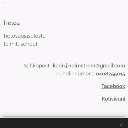
.
Tietoa
Tietosuojaseloste
Toimitusehdot
Sähköposti:
karin.j.holmstrom@gmail.com
Puhelinnumero:
0408255015
Facebook
Kotisivuni
Evästeet