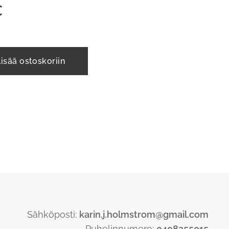
€
Lisää ostoskoriin
Sähköposti:
karin.j.holmstrom@gmail.com
Puhelinnumero:
0408255015