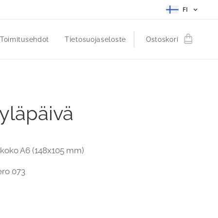
FI
Toimitusehdot
Tietosuojaseloste
Ostoskori
yläpäivä
i koko A6 (148x105 mm)
ero 073