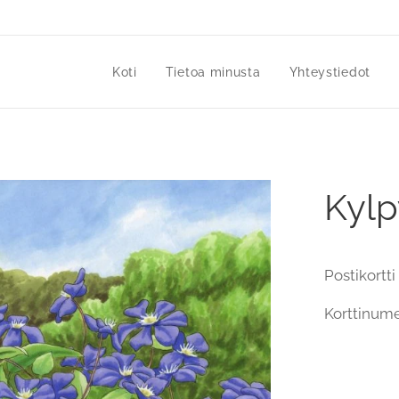
Koti
Tietoa minusta
Yhteystiedot
Kylp
Postikortt
Korttinum