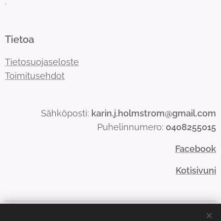
.
Tietoa
Tietosuojaseloste
Toimitusehdot
Sähköposti:
karin.j.holmstrom@gmail.com
Puhelinnumero:
0408255015
Facebook
Kotisivuni
Evästeet