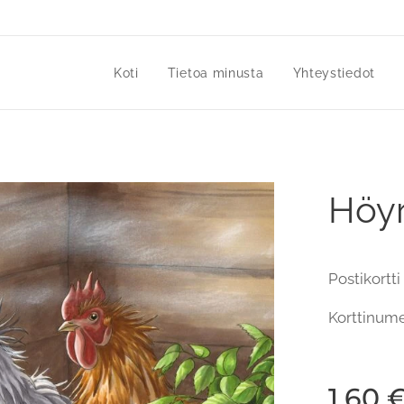
Koti
Tietoa minusta
Yhteystiedot
Höyr
Postikortt
Korttinum
1,60