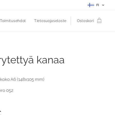
FI
Toimitusehdot
Tietosuojaseloste
Ostoskori
ytettyä kanaa
i koko A6 (148x105 mm)
ero 052
€