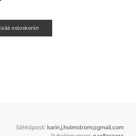
Lisää ostoskoriin
Sähköposti:
karin.j.holmstrom@gmail.com
Puhelinnumero:
0408255015