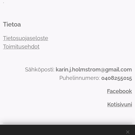
.
Tietoa
Tietosuojaseloste
Toimitusehdot
Sähköposti:
karin.j.holmstrom@gmail.com
Puhelinnumero:
0408255015
Facebook
Kotisivuni
Evästeet